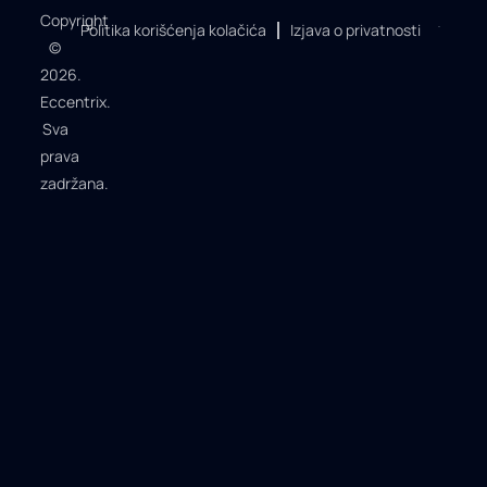
Copyright
Politika korišćenja kolačića
Izjava o privatnosti
©
2026.
Eccentrix.
Sva
prava
zadržana.