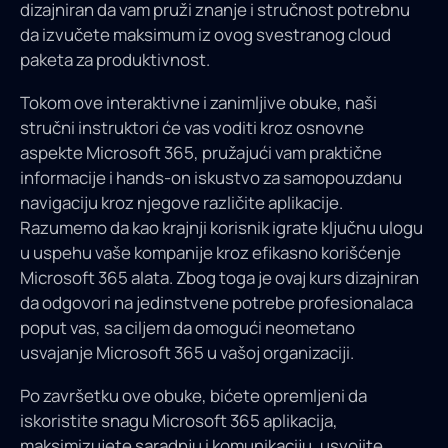
dizajniran da vam pruži znanje i stručnost potrebnu
da izvučete maksimum iz ovog svestranog cloud
paketa za produktivnost.
Tokom ove interaktivne i zanimljive obuke, naši
stručni instruktori će vas voditi kroz osnovne
aspekte Microsoft 365, pružajući vam praktične
informacije i hands-on iskustvo za samopouzdanu
navigaciju kroz njegove različite aplikacije.
Razumemo da kao krajnji korisnik igrate ključnu ulogu
u uspehu vaše kompanije kroz efikasno korišćenje
Microsoft 365 alata. Zbog toga je ovaj kurs dizajniran
da odgovori na jedinstvene potrebe profesionalaca
poput vas, sa ciljem da omogući neometano
usvajanje Microsoft 365 u vašoj organizaciji.
Po završetku ove obuke, bićete opremljeni da
iskoristite snagu Microsoft 365 aplikacija,
maksimizujete saradnju i komunikaciju, usvojite