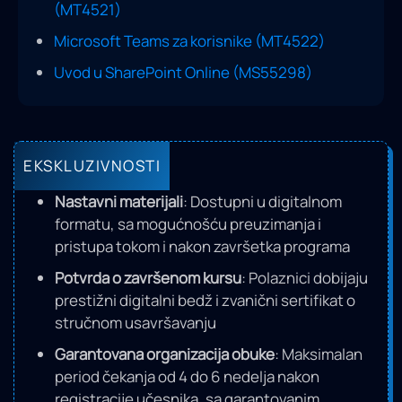
(MT4521)
Microsoft Teams za korisnike (MT4522)
Uvod u SharePoint Online (MS55298)
EKSKLUZIVNOSTI
Nastavni materijali
: Dostupni u digitalnom
formatu, sa mogućnošću preuzimanja i
pristupa tokom i nakon završetka programa
Potvrda o završenom kursu
: Polaznici dobijaju
prestižni digitalni bedž i zvanični sertifikat o
stručnom usavršavanju
Garantovana organizacija obuke
: Maksimalan
period čekanja od 4 do 6 nedelja nakon
registracije učesnika, sa garantovanim