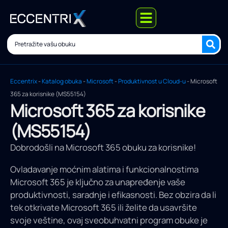
Eccentrix
-
Katalog obuka
-
Microsoft
-
Produktivnost u Cloud-u
-
Microsoft
365 za korisnike (MS55154)
Microsoft 365 za korisnike
(MS55154)
Dobrodošli na Microsoft 365 obuku za korisnike!
Ovladavanje moćnim alatima i funkcionalnostima
Microsoft 365 je ključno za unapređenje vaše
produktivnosti, saradnje i efikasnosti. Bez obzira da li
tek otkrivate Microsoft 365 ili želite da usavršite
svoje veštine, ovaj sveobuhvatni program obuke je