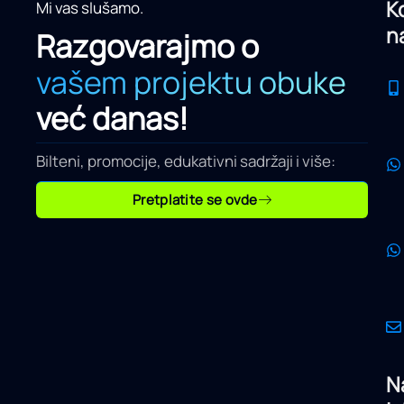
K
Mi vas slušamo.
n
Razgovarajmo o
vašem projektu obuke
već danas!
Bilteni, promocije, edukativni sadržaji i više:
Pretplatite se ovde
N