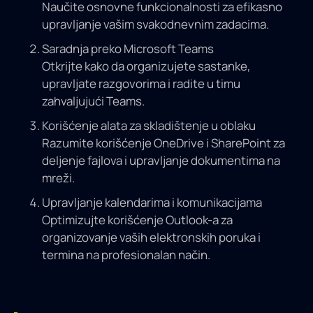
Naučite osnovne funkcionalnosti za efikasno
upravljanje vašim svakodnevnim zadacima.
Saradnja preko Microsoft Teams
Otkrijte kako da organizujete sastanke,
upravljate razgovorima i radite u timu
zahvaljujući Teams.
Korišćenje alata za skladištenje u oblaku
Razumite korišćenje OneDrive i SharePoint za
deljenje fajlova i upravljanje dokumentima na
mreži.
Upravljanje kalendarima i komunikacijama
Optimizujte korišćenje Outlook-a za
organizovanje vaših elektronskih poruka i
termina na profesionalan način.