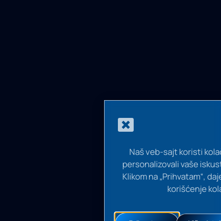
Naš veb-sajt koristi kol
personalizovali vaše iskus
Klikom na „Prihvatam“, daj
korišćenje kol